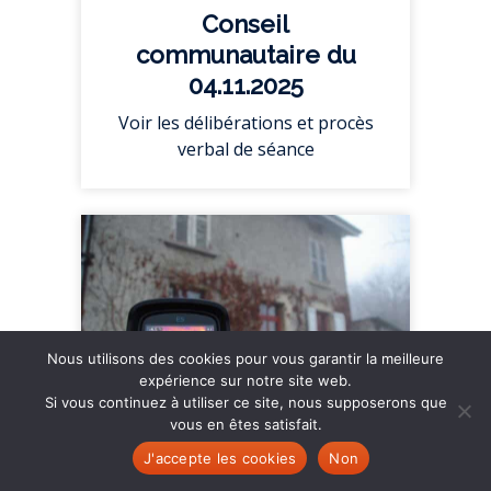
Conseil
communautaire du
04.11.2025
Voir les délibérations et procès
verbal de séance
Nous utilisons des cookies pour vous garantir la meilleure
expérience sur notre site web.
Si vous continuez à utiliser ce site, nous supposerons que
vous en êtes satisfait.
J'accepte les cookies
Non
Par où s’échappe la