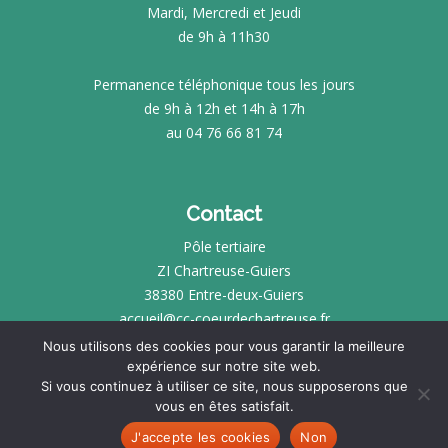
Mardi, Mercredi et Jeudi
de 9h à 11h30
Permanence téléphonique tous les jours
de 9h à 12h et 14h à 17h
au 04 76 66 81 74
Contact
Pôle tertiaire
ZI Chartreuse-Guiers
38380 Entre-deux-Guiers
accueil@cc-coeurdechartreuse.fr
Nous utilisons des cookies pour vous garantir la meilleure
expérience sur notre site web.
INTRANET
Si vous continuez à utiliser ce site, nous supposerons que
vous en êtes satisfait.
MENTIONS LÉGALES
SITE RÉALISÉ PAR
KOTÉ
J'accepte les cookies
Non