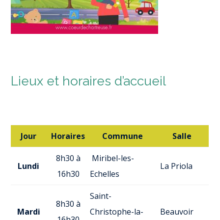
Lieux et horaires d’accueil
Jour
Horaires
Commune
Salle
8h30 à
Miribel-les-
Lundi
La Priola
16h30
Echelles
Saint-
8h30 à
Mardi
Christophe-la-
Beauvoir
16h30