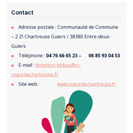
Contact
Adresse postale : Communauté de Commune
– 2 ZI Chartreuse Guiers / 38380 Entre-deux-
Guiers
Téléphone :
04 76 66 65 23 – 06 85 93 04 53
E-mail :
direction-bbbus@cc-
coeurdechartreuse.fr
Site web :
www.coeurdechartreuse.fr