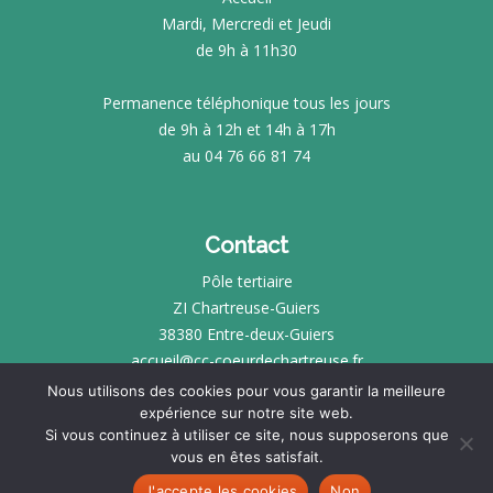
Mardi, Mercredi et Jeudi
de 9h à 11h30
Permanence téléphonique tous les jours
de 9h à 12h et 14h à 17h
au 04 76 66 81 74
Contact
Pôle tertiaire
ZI Chartreuse-Guiers
38380 Entre-deux-Guiers
accueil@cc-coeurdechartreuse.fr
Nous utilisons des cookies pour vous garantir la meilleure
expérience sur notre site web.
INTRANET
Si vous continuez à utiliser ce site, nous supposerons que
vous en êtes satisfait.
MENTIONS LÉGALES
SITE RÉALISÉ PAR
KOTÉ
J'accepte les cookies
Non