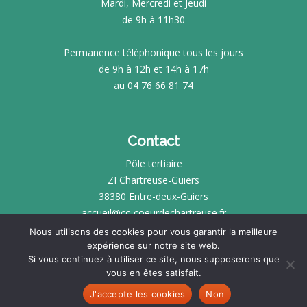
Mardi, Mercredi et Jeudi
de 9h à 11h30
Permanence téléphonique tous les jours
de 9h à 12h et 14h à 17h
au 04 76 66 81 74
Contact
Pôle tertiaire
ZI Chartreuse-Guiers
38380 Entre-deux-Guiers
accueil@cc-coeurdechartreuse.fr
Nous utilisons des cookies pour vous garantir la meilleure
expérience sur notre site web.
INTRANET
Si vous continuez à utiliser ce site, nous supposerons que
vous en êtes satisfait.
MENTIONS LÉGALES
SITE RÉALISÉ PAR
KOTÉ
J'accepte les cookies
Non