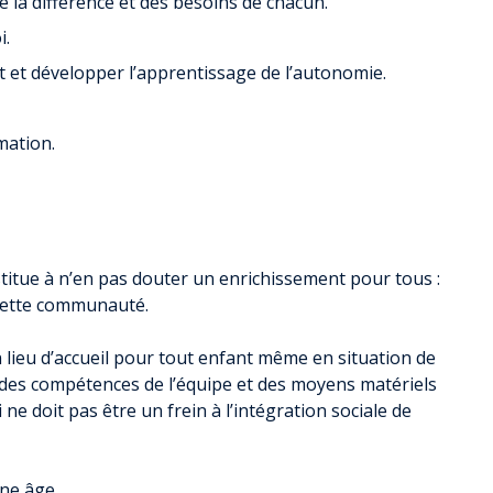
 de la différence et des besoins de chacun.
MOBILITÉ
i.
RECHARGER VOTRE VÉHICULE ÉLECTRIQUE
et développer l’apprentissage de l’autonomie.
RÉSEAU D’AUTO-STOP ORGANISÉ
VOIE VERTE EN CHARTREUSE
CHALLENGE MOBILITÉ
mation.
ALPES ISÈRE TOUR EN COEUR DE CHARTREUSE
AUTOPARTAGE ENTRE PARTICULIERS
CONCERTATION ZFE MÉTROPOLE
GRENOBLOISE
titue à n’en pas douter un enrichissement pour tous :
 cette communauté.
 lieu d’accueil pour tout enfant même en situation de
e des compétences de l’équipe et des moyens matériels
 ne doit pas être un frein à l’intégration sociale de
une âge.