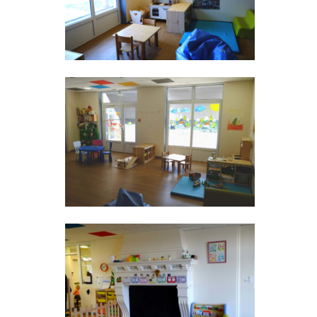
ÉPONSES
LIDARITÉS
TRETIEN
CLUSION
ÉSEAU – OUTILS
UNESSE
E
E
FA/BAFD
E
 VOIR ?
TERCOMMUNALE