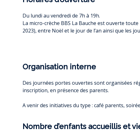
RAPPORTS PUB
SERVICE (RPQ
ENQUÊTE HAB
SUBVENTION 
L
Du lundi au vendredi de 7h à 19h.
ACHAT D
La micro-crèche BBS La Bauche est ouverte toute 
PU
LOMB
2023), entre Noël et le jour de l’an ainsi que les jou
AGRICULTURE 
RESSOURCE
REGARDS
DIAGNOSTIC ET 
TRAIT D’U
OFFRES D’
PROPRIÉTAIRE F
NOS PARTE
L’ÉCO
AS
COOPÉRATIVE L
JOURNAL RE
Organisation interne
DOSSIER DE SUBV
JOURN
PATRIMO
Des journées portes ouvertes sont organisées ré
ASS
inscription, en présence des parents.
U
AIDES À 
D’ASSAINI
ME
A venir des initiatives du type : café parents, soir
DOCUMENT D’U
DÉMATÉRIALISA
Nombre d’enfants accueillis et vi
ENVIRONNE
D’
ÉC
ÉVOLUTIONS DU