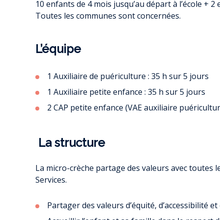
10 enfants de 4 mois jusqu’au départ à l’école + 2
SOCIÉTÉ CITO
Toutes les communes sont concernées.
D’ÉNERGIE EN
SERVICE FAIR
AMÉNAGEMENT 
PERMANENC
L’équipe
PROMOTION ET 
ÉCONOMIES 
MATINÉE C
PET
1 Auxiliaire de puériculture : 35 h sur 5 jours
PAR OÙ S’ÉCHAP
1 Auxiliaire petite enfance : 35 h sur 5 jours
PETITE ENF
L
QUALIT
2 CAP petite enfance (VAE auxiliaire puéricultur
LETTRE INFO R
P
É
La structure
CONS
ECOWORK – ESPAC
La micro-crèche partage des valeurs avec toutes le
DE SAL
Services.
PERMANENCES CO
ENTREP
Partager des valeurs d’équité, d’accessibilité e