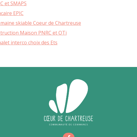
MOBILITÉ
CC et SMAPS
caire EPIC
RECHARGER VOTRE VÉHICULE ÉLECTRIQUE
RÉSEAU D’AUTO-STOP ORGANISÉ
omaine skiable Coeur de Chartreuse
VOIE VERTE EN CHARTREUSE
truction Maison PNRC et OTi
CHALLENGE MOBILITÉ
et interco choix des Ets
ALPES ISÈRE TOUR EN COEUR DE CHARTREUSE
AUTOPARTAGE ENTRE PARTICULIERS
CONCERTATION ZFE MÉTROPOLE
GRENOBLOISE