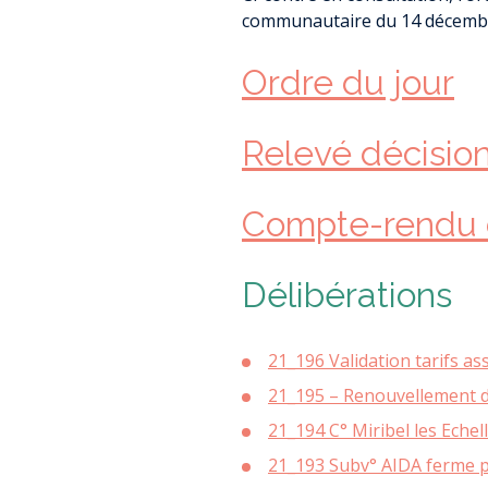
RAPPORTS PUB
communautaire du 14 décemb
SERVICE (RPQ
ENQUÊTE HAB
SUBVENTION 
L
ACHAT D
Ordre du jour
PU
LOMB
AGRICULTURE 
RESSOURCE
REGARDS
Relevé décisio
DIAGNOSTIC ET 
TRAIT D’U
OFFRES D’
PROPRIÉTAIRE F
NOS PARTE
L’ÉCO
AS
COOPÉRATIVE L
Compte-rendu 
JOURNAL RE
DOSSIER DE SUBV
JOURN
PATRIMO
Délibérations
ASS
U
AIDES À 
D’ASSAINI
21_196 Validation tarifs as
ME
21_195 – Renouvellement de 
DOCUMENT D’U
DÉMATÉRIALISA
21_194 C° Miribel les Eche
ENVIRONNE
D’
21_193 Subv° AIDA ferme 
ÉC
ÉVOLUTIONS DU