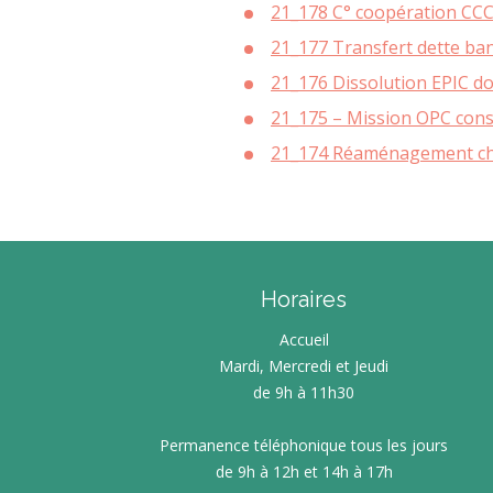
21_178 C° coopération CC
21_177 Transfert dette ban
21_176 Dissolution EPIC d
21_175 – Mission OPC cons
21_174 Réaménagement chal
Horaires
Accueil
Mardi, Mercredi et Jeudi
de 9h à 11h30
Permanence téléphonique tous les jours
de 9h à 12h et 14h à 17h