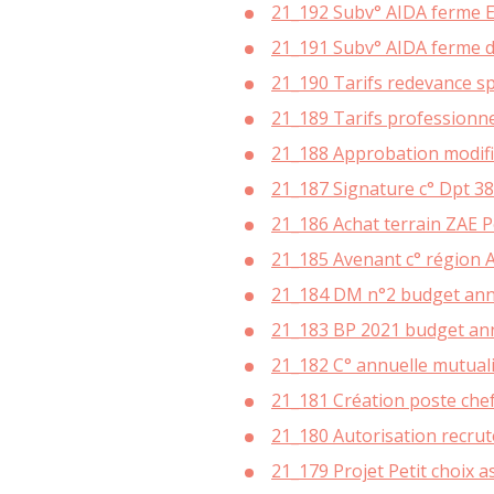
21_192 Subv° AIDA ferme 
SOCIÉTÉ CITO
D’ÉNERGIE EN
21_191 Subv° AIDA ferme d
SERVICE FAIR
21_190 Tarifs redevance sp
AMÉNAGEMENT 
PERMANENC
PROMOTION ET 
21_189 Tarifs professionne
ÉCONOMIES 
21_188 Approbation modific
MATINÉE C
PET
21_187 Signature c° Dpt 3
PAR OÙ S’ÉCHAP
PETITE ENF
L
21_186 Achat terrain ZAE
QUALIT
LETTRE INFO R
21_185 Avenant c° région 
P
21_184 DM n°2 budget ann
É
21_183 BP 2021 budget an
CONS
21_182 C° annuelle mutual
ECOWORK – ESPAC
DE SAL
21_181 Création poste chef
PERMANENCES CO
21_180 Autorisation recrut
ENTREP
21_179 Projet Petit choix