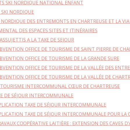
MOBILITÉ
ITS SKI NORDIQUE NATIONAL ENFANT
S SKI NORDIQUE
RECHARGER VOTRE VÉHICULE ÉLECTRIQUE
E NORDIQUE DES ENTREMONTS EN CHARTREUSE ET LA VIA
RÉSEAU D’AUTO-STOP ORGANISÉ
VOIE VERTE EN CHARTREUSE
ENTAL DES ESPACES SITES ET ITINÉRAIRES
CHALLENGE MOBILITÉ
SUJETTIS A LA TAXE DE SEJOUR
ALPES ISÈRE TOUR EN COEUR DE CHARTREUSE
BVENTION OFFICE DE TOURISME DE SAINT PIERRE DE CH
AUTOPARTAGE ENTRE PARTICULIERS
BVENTION OFFICE DE TOURISME DE LA GRANDE SURE
CONCERTATION ZFE MÉTROPOLE
BVENTION OFFICE DE TOURISME DE LA VALLÉE DES ENT
GRENOBLOISE
BVENTION OFFICE DE TOURISME DE LA VALLÉE DE CHART
DE TOURISME INTERCOMMUNAL CŒUR DE CHARTREUSE
XE DE SÉJOUR INTERCOMMUNALE
PPLICATION TAXE DE SÉJOUR INTERCOMMUNALE
PLICATION TAXE DE SÉJOUR INTERCOMMUNALE POUR LA C
VAUX COOPÉRATIVE LAITIÈRE : EXTENSION DES CAVES D’