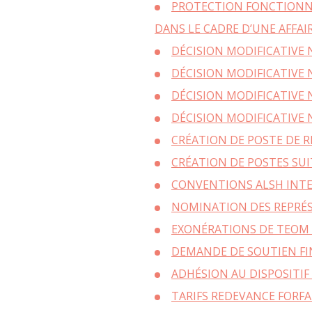
PROTECTION FONCTIONN
SOCIÉTÉ CITO
D’ÉNERGIE EN
DANS LE CADRE D’UNE AFFAI
SERVICE FAIR
DÉCISION MODIFICATIVE
AMÉNAGEMENT 
PERMANENC
PROMOTION ET 
DÉCISION MODIFICATIVE
ÉCONOMIES 
DÉCISION MODIFICATIVE 
MATINÉE C
PET
DÉCISION MODIFICATIVE
PAR OÙ S’ÉCHAP
PETITE ENF
L
CRÉATION DE POSTE DE 
QUALIT
LETTRE INFO R
CRÉATION DE POSTES SU
P
CONVENTIONS ALSH INTE
É
NOMINATION DES REPRÉS
CONS
EXONÉRATIONS DE TEOM 
ECOWORK – ESPAC
DE SAL
DEMANDE DE SOUTIEN FI
PERMANENCES CO
ADHÉSION AU DISPOSITIF 
ENTREP
TARIFS REDEVANCE FORFA