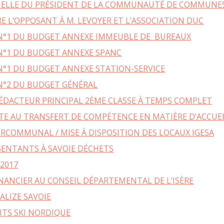
ELLE DU PRÉSIDENT DE LA COMMUNAUTÉ DE COMMUNES
YENNE DE PRODUCTION
QUESTIONS / R
TOURISME
HANDICAP ET SO
 CŒUR DE CHARTREUSE
RE L’OPPOSANT À M. LEVOYER ET L’ASSOCIATION DUC
CONSEILS D’EN
E TOUT POUR MA RÉNOV’
 N°1 DU BUDGET ANNEXE IMMEUBLE DE BUREAUX
ET GESTION DES SITES
RÉFÉRENTE IN
ES INFOS ÉNERGIE
ANIMATION TOURISTIQUE
INCLUSION – GROUPE R
 N°1 DU BUDGET ANNEXE SPANC
D’ÉNERGIE EN ISÈRE
N°1 DU BUDGET ANNEXE STATION-SERVICE
ONSEIL RÉNOVATION
ITE ENFANCE
ENFANCE – JE
 N°2 DU BUDGET GÉNÉRAL
PE LA CHALEUR DE VOTRE
ANCE ET SOLIDARITÉS
ENFANC
OGEMENT ?
RÉDACTEUR PRINCIPAL 2ÈME CLASSE À TEMPS COMPLET
É DE L’ACCUEIL
JEUNESS
ÉNOVATION ÉNERGÉTIQUE
ITE AU TRANSFERT DE COMPÉTENCE EN MATIÈRE D’ACCUE
ARENTALITÉ
FORMATIONS BA
RCOMMUNAL / MISE À DISPOSITION DES LOCAUX IGESA
CONOMIE
TOURISM
ENVIRONNEMENT – TRANSITION
ENTANTS À SAVOIE DÉCHETS
OMMER LOCAL
ÉCOLOGIQUE
QUE FAIRE, QUE
2017
E COWORKING ET LOCATION
TAXE DE SÉJOUR IN
QUELLES ÉNERGIES LOCALES ?
LES DE RÉUNION
NANCIER AU CONSEIL DÉPARTEMENTAL DE L’ISÈRE
TERRITOIRE À ÉNERGIE POSITIVE
NSEIL ÉNERGIE POUR LES
ALIZE SAVOIE
SE MOBILISER POUR LA TRANSITION
RISES EN ISÈRE
ITS SKI NORDIQUE
ÉNERGÉTIQUE