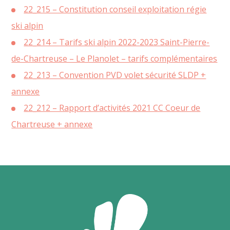
22_215 – Constitution conseil exploitation régie
ski alpin
22_214 – Tarifs ski alpin 2022-2023 Saint-Pierre-
de-Chartreuse – Le Planolet – tarifs complémentaires
22_213 – Convention PVD volet sécurité SLDP +
annexe
22_212 – Rapport d’activités 2021 CC Coeur de
Chartreuse + annexe