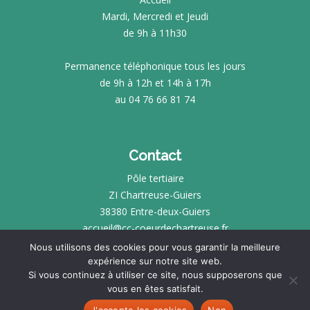
Mardi, Mercredi et Jeudi
de 9h à 11h30
Permanence téléphonique tous les jours
de 9h à 12h et 14h à 17h
au 04 76 66 81 74
Contact
Pôle tertiaire
ZI Chartreuse-Guiers
38380 Entre-deux-Guiers
accueil@cc-coeurdechartreuse.fr
Nous utilisons des cookies pour vous garantir la meilleure
expérience sur notre site web.
INTRANET
Si vous continuez à utiliser ce site, nous supposerons que
vous en êtes satisfait.
MENTIONS LÉGALES
SITE RÉALISÉ PAR
KOTÉ
J'accepte les cookies
Non