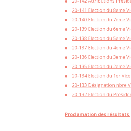
20-142 Attributions Présid
SOCIÉTÉ CITO
20-141 Election du 8eme Vi
D’ÉNERGIE EN
20-140 Election du 7eme Vi
SERVICE FAIR
AMÉNAGEMENT 
PERMANENC
20-139 Election du 6eme Vi
PROMOTION ET 
ÉCONOMIES 
20-138 Election du 5eme Vi
MATINÉE C
PET
20-137 Election du 4eme Vi
PAR OÙ S’ÉCHAP
PETITE ENF
20-136 Election du 3eme Vi
L
QUALIT
20-135 Election du 2eme Vi
LETTRE INFO R
P
20-134 Election du 1er Vic
É
20-133 Désignation nbre V
CONS
20-132 Election du Préside
ECOWORK – ESPAC
DE SAL
PERMANENCES CO
Proclamation des résultats
ENTREP