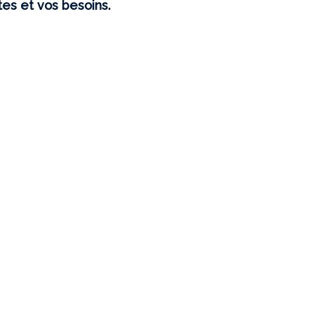
es et vos besoins.
ÉPONSES
LIDARITÉS
TRETIEN
CLUSION
ÉSEAU – OUTILS
UNESSE
E
E
FA/BAFD
E
 VOIR ?
TERCOMMUNALE