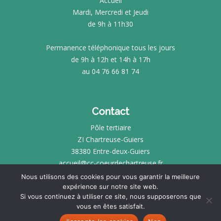
Accueil
Mardi, Mercredi et Jeudi
de 9h à 11h30
Permanence téléphonique tous les jours
de 9h à 12h et 14h à 17h
au 04 76 66 81 74
Contact
Pôle tertiaire
ZI Chartreuse-Guiers
38380 Entre-deux-Guiers
accueil@cc-coeurdechartreuse.fr
Nous utilisons des cookies pour vous garantir la meilleure
expérience sur notre site web.
INTRANET
Si vous continuez à utiliser ce site, nous supposerons que
vous en êtes satisfait.
MENTIONS LÉGALES
SITE RÉALISÉ PAR
KOTÉ