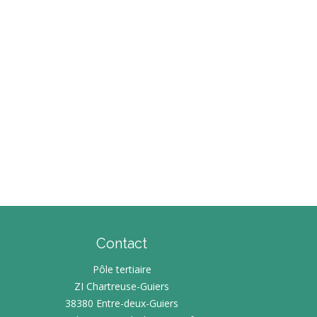
ÉPONSES
LIDARITÉS
TRETIEN
CLUSION
ÉSEAU – OUTILS
UNESSE
E
E
FA/BAFD
E
 VOIR ?
TERCOMMUNALE
Contact
Pôle tertiaire
ZI Chartreuse-Guiers
38380 Entre-deux-Guiers