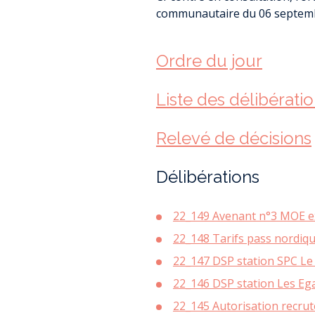
RAPPORTS PUB
communautaire du 06 septem
SERVICE (RPQ
ENQUÊTE HAB
SUBVENTION 
L
ACHAT D
PU
LOMB
Ordre du jour
AGRICULTURE 
RESSOURCE
REGARDS
Liste des délibérati
DIAGNOSTIC ET 
TRAIT D’U
OFFRES D’
PROPRIÉTAIRE F
NOS PARTE
L’ÉCO
AS
Relevé de décisions
COOPÉRATIVE L
JOURNAL RE
DOSSIER DE SUBV
JOURN
Délibérations
PATRIMO
ASS
U
22_149 Avenant n°3 MOE ex
AIDES À 
D’ASSAINI
ME
22_148 Tarifs pass nordiq
DOCUMENT D’U
22_147 DSP station SPC Le
DÉMATÉRIALISA
22_146 DSP station Les Eg
ENVIRONNE
D’
ÉC
22_145 Autorisation recr
ÉVOLUTIONS DU