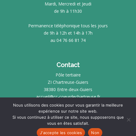
Mardi, Mercredi et Jeudi
de 9h à 11h30
Permanence téléphonique tous les jours
de 9h à 12h et 14h à 17h
au 04 76 66 81 74
Contact
Pôle tertiaire
ZI Chartreuse-Guiers
38380 Entre-deux-Guiers
accueil@cc-coeurdechartreuse.fr
Nous utilisons des cookies pour vous garantir la meilleure
expérience sur notre site web.
INTRANET
Si vous continuez à utiliser ce site, nous supposerons que
vous en êtes satisfait.
MENTIONS LÉGALES
SITE RÉALISÉ PAR
KOTÉ
J'accepte les cookies
Non