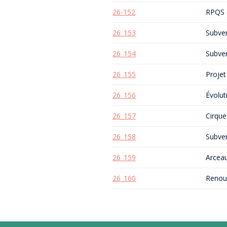
26-152
RPQS 
26_153
Subven
26_154
Subven
26_155
Projet
26_156
Évolut
26_157
Cirque
26_158
Subven
26_159
Arceau
26_160
Renouv