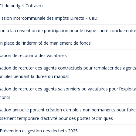
YENNE DE PRODUCTION
1 du budget Cottavoz
QUESTIONS / R
TOURISME
HANDICAP ET SO
 CŒUR DE CHARTREUSE
CONSEILS D’EN
ssion Intercommunale des Impôts Directs – CIID
E TOUT POUR MA RÉNOV’
ET GESTION DES SITES
RÉFÉRENTE IN
ES INFOS ÉNERGIE
on à la convention de participation pour le risque santé conclue ent
ANIMATION TOURISTIQUE
INCLUSION – GROUPE R
D’ÉNERGIE EN ISÈRE
n place de l’indemnité de maniement de fonds
ONSEIL RÉNOVATION
ITE ENFANCE
ENFANCE – JE
PE LA CHALEUR DE VOTRE
sation de recourir à des vacataires
ANCE ET SOLIDARITÉS
ENFANC
OGEMENT ?
É DE L’ACCUEIL
JEUNESS
sation de recruter des agents contractuels pour remplacer des age
ÉNOVATION ÉNERGÉTIQUE
ARENTALITÉ
FORMATIONS BA
onibles pendant la durée du mandat
CONOMIE
TOURISM
ENVIRONNEMENT – TRANSITION
sation de recruter des agents saisonniers ou vacataires pour l’exploi
OMMER LOCAL
ÉCOLOGIQUE
QUE FAIRE, QUE
monts
E COWORKING ET LOCATION
TAXE DE SÉJOUR IN
QUELLES ÉNERGIES LOCALES ?
LES DE RÉUNION
sation annuelle portant création d’emplois non permanents pour faire 
TERRITOIRE À ÉNERGIE POSITIVE
NSEIL ÉNERGIE POUR LES
ssement temporaire d’activité pour des postes techniques
SE MOBILISER POUR LA TRANSITION
RISES EN ISÈRE
ÉNERGÉTIQUE
révention et gestion des déchets 2025