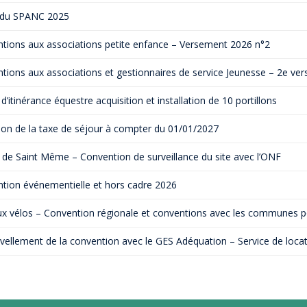
MOBILITÉ
du SPANC 2025
RECHARGER VOTRE VÉHICULE ÉLECTRIQUE
tions aux associations petite enfance – Versement 2026 n°2
RÉSEAU D’AUTO-STOP ORGANISÉ
VOIE VERTE EN CHARTREUSE
tions aux associations et gestionnaires de service Jeunesse – 2e v
CHALLENGE MOBILITÉ
 d’itinérance équestre acquisition et installation de 10 portillons
ALPES ISÈRE TOUR EN COEUR DE CHARTREUSE
AUTOPARTAGE ENTRE PARTICULIERS
ion de la taxe de séjour à compter du 01/01/2027
CONCERTATION ZFE MÉTROPOLE
 de Saint Même – Convention de surveillance du site avec l’ONF
GRENOBLOISE
tion événementielle et hors cadre 2026
x vélos – Convention régionale et conventions avec les communes 
ellement de la convention avec le GES Adéquation – Service de locati