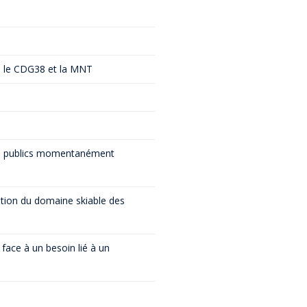
ÉPONSES
LIDARITÉS
TRETIEN
CLUSION
re le CDG38 et la MNT
ÉSEAU – OUTILS
UNESSE
E
E
nts publics momentanément
FA/BAFD
E
tation du domaine skiable des
 VOIR ?
TERCOMMUNALE
face à un besoin lié à un