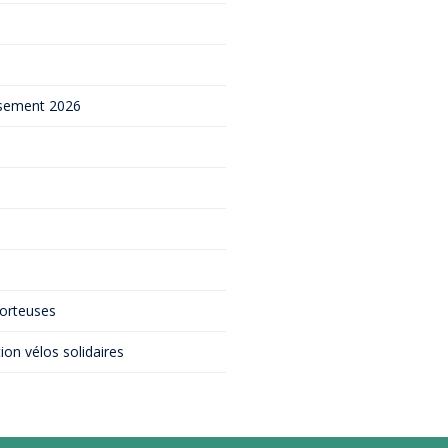
ersement 2026
porteuses
on vélos solidaires