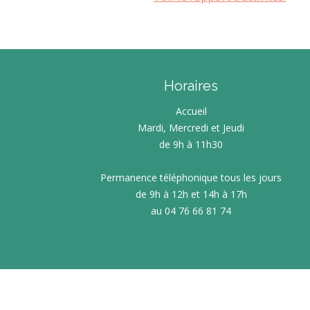
RAPPORTS PUB
SERVICE (RPQ
ENQUÊTE HAB
SUBVENTION 
L
ACHAT D
PU
LOMB
AGRICULTURE 
RESSOURCE
REGARDS
Horaires
DIAGNOSTIC ET 
TRAIT D’U
OFFRES D’
Accueil
PROPRIÉTAIRE F
NOS PARTE
L’ÉCO
AS
Mardi, Mercredi et Jeudi
COOPÉRATIVE L
JOURNAL RE
de 9h à 11h30
DOSSIER DE SUBV
JOURN
PATRIMO
Permanence téléphonique tous les jours
ASS
de 9h à 12h et 14h à 17h
U
au 04 76 66 81 74
AIDES À 
D’ASSAINI
ME
DOCUMENT D’U
DÉMATÉRIALISA
ENVIRONNE
D’
ÉC
ÉVOLUTIONS DU