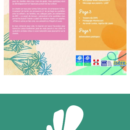
YENNE DE PRODUCTION
QUESTIONS / R
TOURISME
HANDICAP ET SO
 CŒUR DE CHARTREUSE
CONSEILS D’EN
E TOUT POUR MA RÉNOV’
ET GESTION DES SITES
RÉFÉRENTE IN
ES INFOS ÉNERGIE
ANIMATION TOURISTIQUE
INCLUSION – GROUPE R
D’ÉNERGIE EN ISÈRE
ONSEIL RÉNOVATION
ITE ENFANCE
ENFANCE – JE
PE LA CHALEUR DE VOTRE
ANCE ET SOLIDARITÉS
ENFANC
OGEMENT ?
É DE L’ACCUEIL
JEUNESS
ÉNOVATION ÉNERGÉTIQUE
ARENTALITÉ
FORMATIONS BA
CONOMIE
TOURISM
ENVIRONNEMENT – TRANSITION
OMMER LOCAL
ÉCOLOGIQUE
QUE FAIRE, QUE
E COWORKING ET LOCATION
TAXE DE SÉJOUR IN
QUELLES ÉNERGIES LOCALES ?
LES DE RÉUNION
TERRITOIRE À ÉNERGIE POSITIVE
NSEIL ÉNERGIE POUR LES
SE MOBILISER POUR LA TRANSITION
RISES EN ISÈRE
ÉNERGÉTIQUE