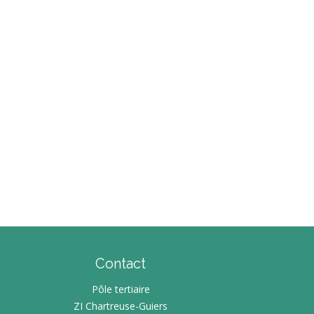
ÉPONSES
LIDARITÉS
TRETIEN
CLUSION
ÉSEAU – OUTILS
UNESSE
E
E
FA/BAFD
E
 VOIR ?
TERCOMMUNALE
Contact
Pôle tertiaire
ZI Chartreuse-Guiers