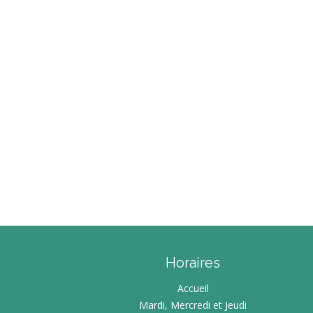
SOCIÉTÉ CITO
D’ÉNERGIE EN
SERVICE FAIR
AMÉNAGEMENT 
PERMANENC
PROMOTION ET 
ÉCONOMIES 
MATINÉE C
PET
PAR OÙ S’ÉCHAP
PETITE ENF
L
QUALIT
LETTRE INFO R
P
É
CONS
ECOWORK – ESPAC
DE SAL
Horaires
PERMANENCES CO
ENTREP
Accueil
Mardi, Mercredi et Jeudi