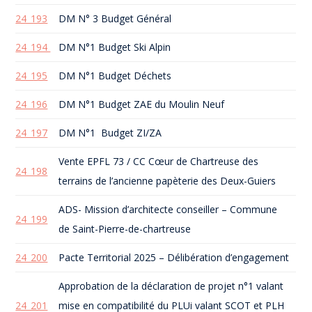
24_193
DM N° 3 Budget Général
24_194
DM N°1 Budget Ski Alpin
24_195
DM N°1 Budget Déchets
24_196
DM N°1 Budget ZAE du Moulin Neuf
24_197
DM N°1 Budget ZI/ZA
Vente EPFL 73 / CC Cœur de Chartreuse des
24_198
terrains de l’ancienne papèterie des Deux-Guiers
ADS- Mission d’architecte conseiller – Commune
24_199
de Saint-Pierre-de-chartreuse
24_200
Pacte Territorial 2025 – Délibération d’engagement
Approbation de la déclaration de projet n°1 valant
24_201
mise en compatibilité du PLUi valant SCOT et PLH