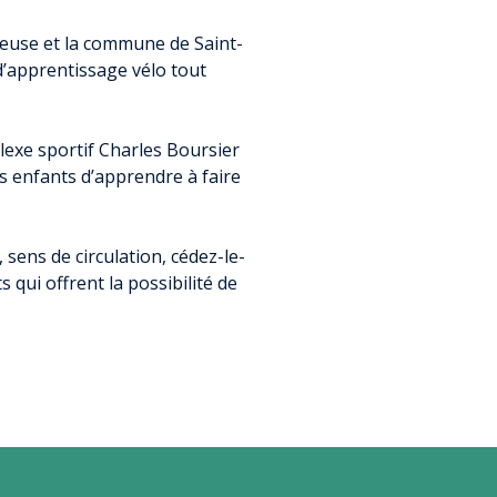
S SPÉCIFIQUES ?
HÉS PUBLICS
PQS)
RRITOIRE
CLAGE
U DÉVELOPPEMENT
se et la commune de Saint-
IDA)
UIDE DE COLLECTE
’apprentissage vélo tout
LOCAL
FANCE JEUNESSE
AMBROISIE
GRAPHIQUE
lexe sportif Charles Boursier
LON ASIATIQUE
COMPÉTENCE
CIAUX
 enfants d’apprendre à faire
S
E
S
PROJETS
S
sens de circulation, cédez-le-
qui offrent la possibilité de
CTIVE
SOLIDARITÉS
TE ENFANCE
IE
EURS DE PROJETS
S ESTIVALES DES
 2026
S ÉCONOMIQUES
OCIAL
ESSIONNELS
ET LOCATION DE
MENT
ÉUNION
 VIDANGE