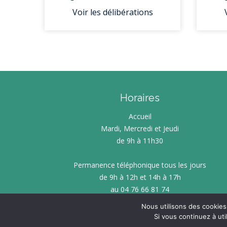
SOCIÉTÉ CITO
Voir les délibérations
D’ÉNERGIE EN
SERVICE FAIR
AMÉNAGEMENT 
PERMANENC
PROMOTION ET 
ÉCONOMIES 
MATINÉE C
PET
PAR OÙ S’ÉCHAP
PETITE ENF
Horaires
L
QUALIT
LETTRE INFO R
Accueil
P
Mardi, Mercredi et Jeudi
É
de 9h à 11h30
CONS
Permanence téléphonique tous les jours
ECOWORK – ESPAC
de 9h à 12h et 14h à 17h
DE SAL
au 04 76 66 81 74
PERMANENCES CO
ENTREP
Nous utilisons des cookies
Si vous continuez à uti