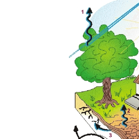
SOCIÉTÉ CITO
D’ÉNERGIE EN
SERVICE FAIR
AMÉNAGEMENT 
PERMANENC
PROMOTION ET 
ÉCONOMIES 
MATINÉE C
PET
PAR OÙ S’ÉCHAP
PETITE ENF
L
QUALIT
LETTRE INFO R
P
É
CONS
ECOWORK – ESPAC
DE SAL
PERMANENCES CO
ENTREP