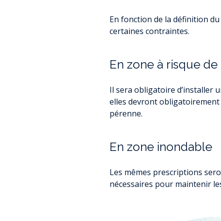
RAPPORTS PUB
SERVICE (RPQ
ENQUÊTE HAB
SUBVENTION 
En fonction de la définition du
L
ACHAT D
certaines contraintes.
PU
LOMB
AGRICULTURE 
RESSOURCE
REGARDS
En zone à risque de 
DIAGNOSTIC ET 
TRAIT D’U
OFFRES D’
PROPRIÉTAIRE F
NOS PARTE
L’ÉCO
Il sera obligatoire d’installer 
AS
COOPÉRATIVE L
JOURNAL RE
elles devront obligatoirement ê
DOSSIER DE SUBV
pérenne.
JOURN
PATRIMO
ASS
En zone inondable
U
AIDES À 
D’ASSAINI
ME
Les mêmes prescriptions seront
DOCUMENT D’U
nécessaires pour maintenir le
DÉMATÉRIALISA
ENVIRONNE
D’
ÉC
ÉVOLUTIONS DU