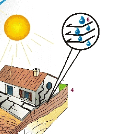
YENNE DE PRODUCTION
QUESTIONS / R
TOURISME
HANDICAP ET SO
 CŒUR DE CHARTREUSE
CONSEILS D’EN
E TOUT POUR MA RÉNOV’
ET GESTION DES SITES
RÉFÉRENTE IN
ES INFOS ÉNERGIE
ANIMATION TOURISTIQUE
INCLUSION – GROUPE R
D’ÉNERGIE EN ISÈRE
ONSEIL RÉNOVATION
ITE ENFANCE
ENFANCE – JE
PE LA CHALEUR DE VOTRE
ANCE ET SOLIDARITÉS
ENFANC
OGEMENT ?
É DE L’ACCUEIL
JEUNESS
ÉNOVATION ÉNERGÉTIQUE
ARENTALITÉ
FORMATIONS BA
CONOMIE
TOURISM
ENVIRONNEMENT – TRANSITION
OMMER LOCAL
ÉCOLOGIQUE
QUE FAIRE, QUE
E COWORKING ET LOCATION
TAXE DE SÉJOUR IN
QUELLES ÉNERGIES LOCALES ?
LES DE RÉUNION
TERRITOIRE À ÉNERGIE POSITIVE
NSEIL ÉNERGIE POUR LES
SE MOBILISER POUR LA TRANSITION
RISES EN ISÈRE
ÉNERGÉTIQUE