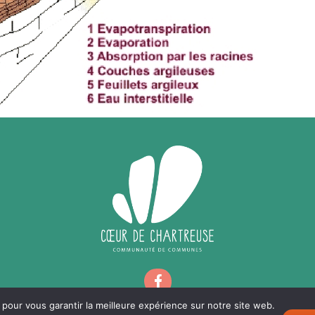
MOBILITÉ
RECHARGER VOTRE VÉHICULE ÉLECTRIQUE
RÉSEAU D’AUTO-STOP ORGANISÉ
VOIE VERTE EN CHARTREUSE
CHALLENGE MOBILITÉ
ALPES ISÈRE TOUR EN COEUR DE CHARTREUSE
AUTOPARTAGE ENTRE PARTICULIERS
CONCERTATION ZFE MÉTROPOLE
GRENOBLOISE
 pour vous garantir la meilleure expérience sur notre site web.