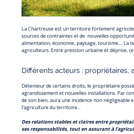
SOCIÉTÉ CITO
D’ÉNERGIE EN
SERVICE FAIR
AMÉNAGEMENT 
PERMANENC
La Chartreuse est un territoire fortement agricol
PROMOTION ET 
sources de contraintes et de nouvelles opportunité
ÉCONOMIES 
alimentation, économie, paysage, tourisme…. La ter
MATINÉE C
PET
agriculteurs. Entre pression urbaine et déprise, ce
PAR OÙ S’ÉCHAP
PETITE ENF
L
QUALIT
LETTRE INFO R
Différents acteurs : propriétaires, 
P
É
Détenteur de certains droits, le propriétaire possè
agrandissement et nouvelles installations. Par con
CONS
de son bien, aura une incidence non négligeable e
ECOWORK – ESPAC
l’agriculture du territoire…
DE SAL
PERMANENCES CO
Des relations stables et claires entre propriét
ENTREP
ses responsabilités, tout en assurant à l’agricu