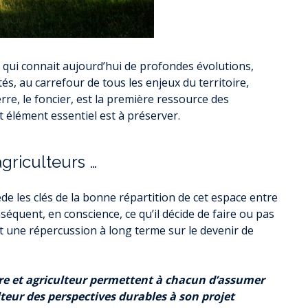
YENNE DE PRODUCTION
QUESTIONS / R
TOURISME
HANDICAP ET SO
 CŒUR DE CHARTREUSE
CONSEILS D’EN
E TOUT POUR MA RÉNOV’
ET GESTION DES SITES
RÉFÉRENTE IN
ES INFOS ÉNERGIE
e qui connait aujourd’hui de profondes évolutions,
ANIMATION TOURISTIQUE
INCLUSION – GROUPE R
s, au carrefour de tous les enjeux du territoire,
D’ÉNERGIE EN ISÈRE
re, le foncier, est la première ressource des
ONSEIL RÉNOVATION
ITE ENFANCE
ENFANCE – JE
t élément essentiel est à préserver.
PE LA CHALEUR DE VOTRE
ANCE ET SOLIDARITÉS
ENFANC
OGEMENT ?
É DE L’ACCUEIL
JEUNESS
ÉNOVATION ÉNERGÉTIQUE
agriculteurs …
ARENTALITÉ
FORMATIONS BA
CONOMIE
TOURISM
de les clés de la bonne répartition de cet espace entre
ENVIRONNEMENT – TRANSITION
séquent, en conscience, ce qu’il décide de faire ou pas
OMMER LOCAL
ÉCOLOGIQUE
QUE FAIRE, QUE
t une répercussion à long terme sur le devenir de
E COWORKING ET LOCATION
TAXE DE SÉJOUR IN
QUELLES ÉNERGIES LOCALES ?
LES DE RÉUNION
TERRITOIRE À ÉNERGIE POSITIVE
NSEIL ÉNERGIE POUR LES
SE MOBILISER POUR LA TRANSITION
aire et agriculteur permettent à chacun d’assumer
RISES EN ISÈRE
ÉNERGÉTIQUE
lteur des perspectives durables à son projet