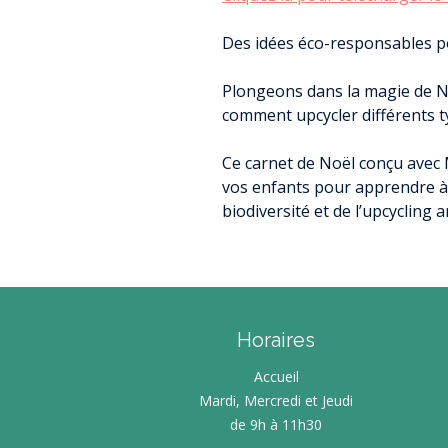
RAPPORTS PUB
SERVICE (RPQ
ENQUÊTE HAB
SUBVENTION 
Des idées éco-responsables p
L
ACHAT D
PU
LOMB
Plongeons dans la magie de Noë
AGRICULTURE 
RESSOURCE
comment upcycler différents t
REGARDS
DIAGNOSTIC ET 
TRAIT D’U
OFFRES D’
Ce carnet de Noël conçu avec
PROPRIÉTAIRE F
NOS PARTE
L’ÉCO
AS
vos enfants pour apprendre à r
COOPÉRATIVE L
JOURNAL RE
biodiversité et de l’upcycling a
DOSSIER DE SUBV
JOURN
PATRIMO
ASS
U
AIDES À 
D’ASSAINI
ME
Horaires
DOCUMENT D’U
Accueil
DÉMATÉRIALISA
Mardi, Mercredi et Jeudi
ENVIRONNE
D’
de 9h à 11h30
ÉC
ÉVOLUTIONS DU