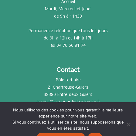
Accueil
Mardi, Mercredi et Jeudi
de 9h à 11h30
Permanence téléphonique tous les jours
de 9h à 12h et 14h à 17h
au 04 76 66 81 74
Contact
Pôle tertiaire
ZI Chartreuse-Guiers
38380 Entre-deux-Guiers
accueil@cc-coeurdechartreuse.fr
Nous utilisons des cookies pour vous garantir la meilleure
expérience sur notre site web.
INTRANET
Si vous continuez à utiliser ce site, nous supposerons que
vous en êtes satisfait.
MENTIONS LÉGALES
SITE RÉALISÉ PAR
KOTÉ