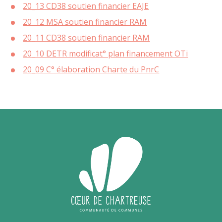
20_13 CD38 soutien financier EAJE
20_12 MSA soutien financier RAM
20_11 CD38 soutien financier RAM
20_10 DETR modificat° plan financement OTi
20_09 C° élaboration Charte du PnrC