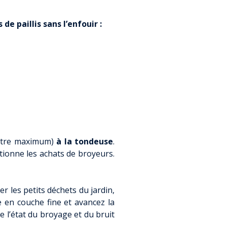
ÉPONSES
LIDARITÉS
e paillis sans l’enfouir :
TRETIEN
CLUSION
ÉSEAU – OUTILS
UNESSE
E
E
FA/BAFD
E
mètre maximum)
à la tondeuse
.
onne les achats de broyeurs.
 VOIR ?
TERCOMMUNALE
r les petits déchets du jardin,
e en couche fine et avancez la
 l’état du broyage et du bruit