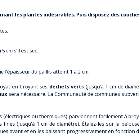
YENNE DE PRODUCTION
QUESTIONS / R
TOURISME
HANDICAP ET SO
 CŒUR DE CHARTREUSE
mant les plantes indésirables. Puis disposez des couches d
CONSEILS D’EN
E TOUT POUR MA RÉNOV’
ET GESTION DES SITES
RÉFÉRENTE IN
ES INFOS ÉNERGIE
tes,
ANIMATION TOURISTIQUE
INCLUSION – GROUPE R
D’ÉNERGIE EN ISÈRE
ONSEIL RÉNOVATION
ITE ENFANCE
ENFANCE – JE
5 cm s’il est sec.
PE LA CHALEUR DE VOTRE
ANCE ET SOLIDARITÉS
ENFANC
OGEMENT ?
É DE L’ACCUEIL
JEUNESS
ÉNOVATION ÉNERGÉTIQUE
l’épaisseur du paillis atteint 1 à 2 cm.
ARENTALITÉ
FORMATIONS BA
CONOMIE
TOURISM
broyat en broyant ses
déchets
verts
(jusqu’à 1 cm de dia
ENVIRONNEMENT – TRANSITION
aux
sera nécessaire. La Communauté de communes subventi
OMMER LOCAL
ÉCOLOGIQUE
QUE FAIRE, QUE
E COWORKING ET LOCATION
TAXE DE SÉJOUR IN
QUELLES ÉNERGIES LOCALES ?
LES DE RÉUNION
s (électriques ou thermiques) parviennent facilement à broye
TERRITOIRE À ÉNERGIE POSITIVE
NSEIL ÉNERGIE POUR LES
 fines (jusqu’à 1 cm de diamètre). Étalez-les sur la pelous
SE MOBILISER POUR LA TRANSITION
RISES EN ISÈRE
ues avant et en les baissant progressivement en fonction de
ÉNERGÉTIQUE