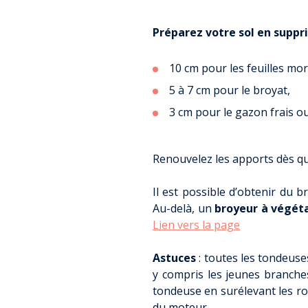
SOCIÉTÉ CITO
D’ÉNERGIE EN
Préparez votre sol en suppri
SERVICE FAIR
AMÉNAGEMENT 
PERMANENC
10 cm pour les feuilles mor
PROMOTION ET 
ÉCONOMIES 
5 à 7 cm pour le broyat,
MATINÉE C
PET
3 cm pour le gazon frais ou 
PAR OÙ S’ÉCHAP
PETITE ENF
L
QUALIT
LETTRE INFO R
Renouvelez les apports dès que 
P
É
Il est possible d’obtenir du 
Au-delà, un
broyeur à végét
CONS
Lien vers la page
ECOWORK – ESPAC
DE SAL
Astuces
: toutes les tondeuse
PERMANENCES CO
y compris les jeunes branches
ENTREP
tondeuse en surélevant les ro
du moteur.