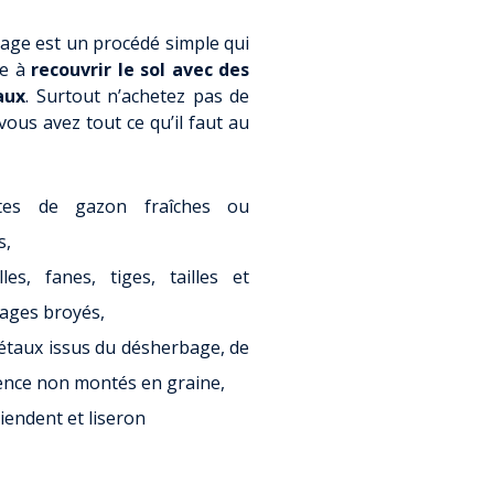
S SPÉCIFIQUES ?
HÉS PUBLICS
PQS)
RRITOIRE
CLAGE
U DÉVELOPPEMENT
lage est un procédé simple qui
IDA)
UIDE DE COLLECTE
te à
recouvrir le sol avec des
LOCAL
aux
. Surtout n’achetez pas de
FANCE JEUNESSE
AMBROISIE
, vous avez tout ce qu’il faut au
GRAPHIQUE
LON ASIATIQUE
COMPÉTENCE
CIAUX
S
E
tes de gazon fraîches ou
S
s,
PROJETS
S
illes, fanes, tiges, tailles et
CTIVE
SOLIDARITÉS
ages broyés,
TE ENFANCE
IE
EURS DE PROJETS
S ESTIVALES DES
étaux issus du désherbage, de
 2026
S ÉCONOMIQUES
ence non montés en graine,
OCIAL
ESSIONNELS
iendent et liseron
ET LOCATION DE
MENT
ÉUNION
 VIDANGE