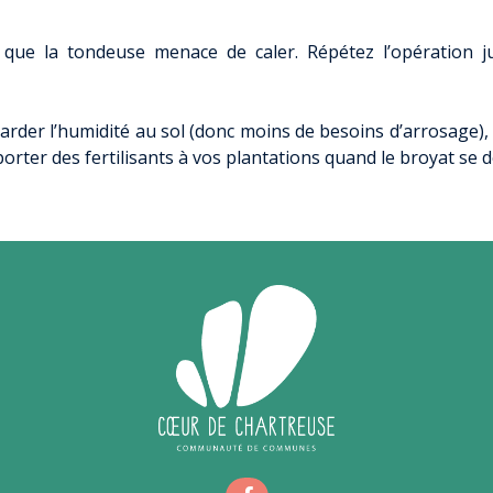
MOBILITÉ
RECHARGER VOTRE VÉHICULE ÉLECTRIQUE
 que la tondeuse menace de caler. Répétez l’opération 
RÉSEAU D’AUTO-STOP ORGANISÉ
VOIE VERTE EN CHARTREUSE
garder l’humidité au sol (donc moins de besoins d’arrosage
CHALLENGE MOBILITÉ
orter des fertilisants à vos plantations quand le broyat se
ALPES ISÈRE TOUR EN COEUR DE CHARTREUSE
AUTOPARTAGE ENTRE PARTICULIERS
CONCERTATION ZFE MÉTROPOLE
GRENOBLOISE