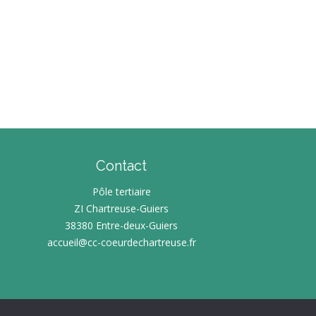
ÉPONSES
LIDARITÉS
TRETIEN
CLUSION
ÉSEAU – OUTILS
UNESSE
E
E
Contact
FA/BAFD
Pôle tertiaire
E
ZI Chartreuse-Guiers
 VOIR ?
38380 Entre-deux-Guiers
TERCOMMUNALE
accueil@cc-coeurdechartreuse.fr