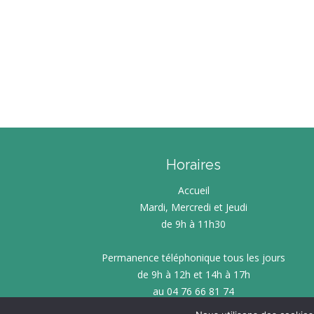
SOCIÉTÉ CITO
D’ÉNERGIE EN
SERVICE FAIR
AMÉNAGEMENT 
PERMANENC
PROMOTION ET 
ÉCONOMIES 
MATINÉE C
PET
PAR OÙ S’ÉCHAP
PETITE ENF
L
QUALIT
LETTRE INFO R
Horaires
P
Accueil
É
Mardi, Mercredi et Jeudi
CONS
de 9h à 11h30
ECOWORK – ESPAC
DE SAL
Permanence téléphonique tous les jours
PERMANENCES CO
de 9h à 12h et 14h à 17h
ENTREP
au 04 76 66 81 74