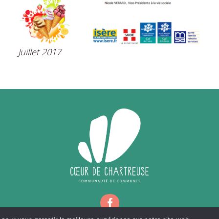
YENNE DE PRODUCTION
QUESTIONS / R
TOURISME
HANDICAP ET SO
 CŒUR DE CHARTREUSE
CONSEILS D’EN
E TOUT POUR MA RÉNOV’
ET GESTION DES SITES
RÉFÉRENTE IN
ES INFOS ÉNERGIE
ANIMATION TOURISTIQUE
INCLUSION – GROUPE R
Juillet 2017
D’ÉNERGIE EN ISÈRE
ONSEIL RÉNOVATION
ITE ENFANCE
ENFANCE – JE
PE LA CHALEUR DE VOTRE
ANCE ET SOLIDARITÉS
ENFANC
OGEMENT ?
É DE L’ACCUEIL
JEUNESS
ÉNOVATION ÉNERGÉTIQUE
ARENTALITÉ
FORMATIONS BA
CONOMIE
TOURISM
ENVIRONNEMENT – TRANSITION
OMMER LOCAL
ÉCOLOGIQUE
QUE FAIRE, QUE
E COWORKING ET LOCATION
TAXE DE SÉJOUR IN
QUELLES ÉNERGIES LOCALES ?
LES DE RÉUNION
TERRITOIRE À ÉNERGIE POSITIVE
NSEIL ÉNERGIE POUR LES
SE MOBILISER POUR LA TRANSITION
RISES EN ISÈRE
ÉNERGÉTIQUE