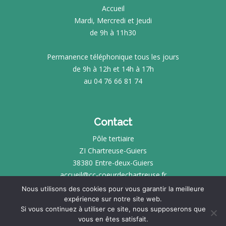
Accueil
Mardi, Mercredi et Jeudi
de 9h à 11h30
Permanence téléphonique tous les jours
de 9h à 12h et 14h à 17h
au 04 76 66 81 74
Contact
Pôle tertiaire
ZI Chartreuse-Guiers
38380 Entre-deux-Guiers
accueil@cc-coeurdechartreuse.fr
Nous utilisons des cookies pour vous garantir la meilleure
expérience sur notre site web.
INTRANET
Si vous continuez à utiliser ce site, nous supposerons que
vous en êtes satisfait.
MENTIONS LÉGALES