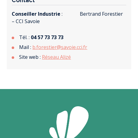
Contact
Conseiller Industrie
:
Bertrand Forestier
– CCI Savoie
Tél. :
04 57 73 73 73
Mail :
b.forestier@savoie.cci.fr
Site web :
Réseau Alizé