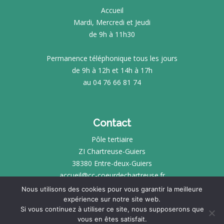
Accueil
Mardi, Mercredi et Jeudi
de 9h à 11h30
Permanence téléphonique tous les jours
de 9h à 12h et 14h à 17h
au 04 76 66 81 74
Contact
Pôle tertiaire
ZI Chartreuse-Guiers
38380 Entre-deux-Guiers
accueil@cc-coeurdechartreuse.fr
Nous utilisons des cookies pour vous garantir la meilleure
expérience sur notre site web.
INTRANET
Si vous continuez à utiliser ce site, nous supposerons que
vous en êtes satisfait.
MENTIONS LÉGALES