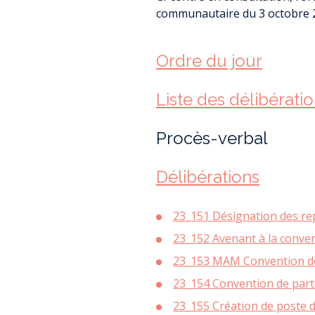
RAPPORTS PUB
communautaire du 3 octobre 
SERVICE (RPQ
ENQUÊTE HAB
SUBVENTION 
L
ACHAT D
PU
LOMB
Ordre du jour
AGRICULTURE 
RESSOURCE
REGARDS
Liste des délibérati
DIAGNOSTIC ET 
TRAIT D’U
OFFRES D’
PROPRIÉTAIRE F
NOS PARTE
L’ÉCO
AS
Procès-verbal
COOPÉRATIVE L
JOURNAL RE
DOSSIER DE SUBV
JOURN
Délibérations
PATRIMO
ASS
U
23_151 Désignation des rep
AIDES À 
D’ASSAINI
ME
23_152 Avenant à la conven
DOCUMENT D’U
23_153 MAM Convention d
DÉMATÉRIALISA
23_154 Convention de part
ENVIRONNE
D’
ÉC
23_155 Création de poste d
ÉVOLUTIONS DU