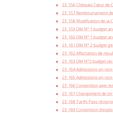
23_156 Chèques Cœur de 
SOCIÉTÉ CITO
D’ÉNERGIE EN
23_157 Remboursement des 
SERVICE FAIR
AMÉNAGEMENT 
23_158 Modification de la C
PERMANENC
PROMOTION ET 
23_159 DM N° 1 budget ann
ÉCONOMIES 
23_160 DM N° 1 budget ann
MATINÉE C
PET
23_161 DM N° 2 budget gé
PAR OÙ S’ÉCHAP
PETITE ENF
L
23_162 Affectation de résu
QUALIT
LETTRE INFO R
23_163 DM N°2 budget ski 
P
É
23_164 Admissions en non-
23_165 Admissions en non-
CONS
23_166 Convention avec les
ECOWORK – ESPAC
DE SAL
23_167 Changement de struc
PERMANENCES CO
23_168 Tarifs Pass récipro
ENTREP
23_169 Convention d’explo