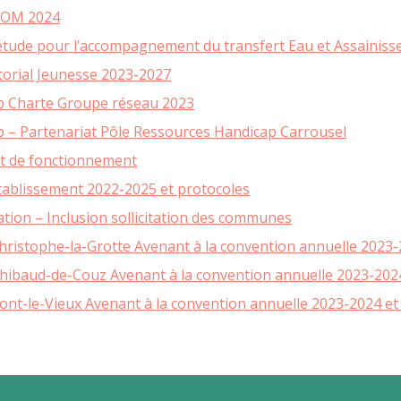
MOBILITÉ
EOM 2024
RECHARGER VOTRE VÉHICULE ÉLECTRIQUE
étude pour l’accompagnement du transfert Eau et Assainis
RÉSEAU D’AUTO-STOP ORGANISÉ
torial Jeunesse 2023-2027
VOIE VERTE EN CHARTREUSE
 Charte Groupe réseau 2023
CHALLENGE MOBILITÉ
– Partenariat Pôle Ressources Handicap Carrousel
ALPES ISÈRE TOUR EN COEUR DE CHARTREUSE
t de fonctionnement
AUTOPARTAGE ENTRE PARTICULIERS
tablissement 2022-2025 et protocoles
CONCERTATION ZFE MÉTROPOLE
GRENOBLOISE
ation – Inclusion sollicitation des communes
hristophe-la-Grotte Avenant à la convention annuelle 2023-
Thibaud-de-Couz Avenant à la convention annuelle 2023-2024
ont-le-Vieux Avenant à la convention annuelle 2023-2024 et