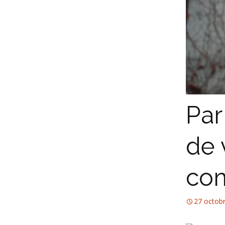
Par
de 
com
27 octob