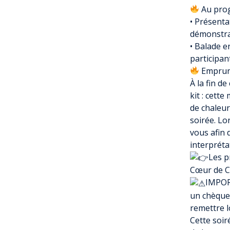
Au pro
• Présenta
démonstrat
• Balade e
participan
Emprunt
À la fin d
kit : cett
de chaleur
soirée. Lo
vous afin 
interpréta
Les p
Cœur de Ch
IMPORT
un chèque 
remettre l
Cette soir