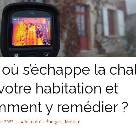
 où s’échappe la cha
votre habitation et
ment y remédier ?
re 2025
Actualités
,
Énergie - Mobilité