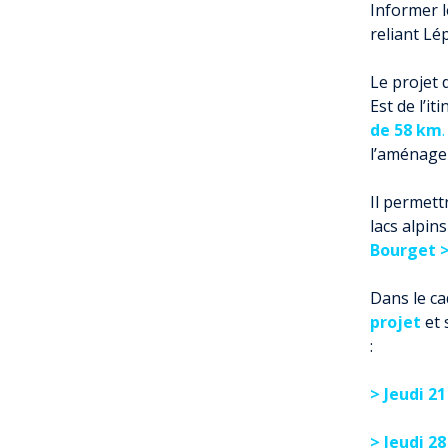
Informer l
reliant Lé
Le projet
Est de l’it
de 58 km
.
l’aménagem
Il permett
lacs alpin
Bourget >
Dans le ca
projet
et 
:
>
Jeudi 21
> Jeudi 28