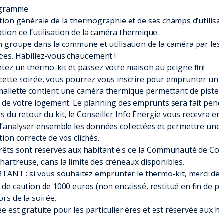
gramme
tion générale de la thermographie et de ses champs d’utilisa
ion de l’utilisation de la caméra thermique.
n groupe dans la commune et utilisation de la caméra par le
t·es. Habillez-vous chaudement !
ez un thermo-kit et passez votre maison au peigne fin!
e cette soirée, vous pourrez vous inscrire pour emprunter u
e mallette contient une caméra thermique permettant de pister
 de votre logement. Le planning des emprunts sera fait pen
rs du retour du kit, le Conseiller Info Énergie vous recevra 
d’analyser ensemble les données collectées et permettre un
tion correcte de vos clichés.
rêts sont réservés aux habitant·e·s de la Communauté de
artreuse, dans la limite des créneaux disponibles.
ANT : si vous souhaitez emprunter le thermo-kit, merci de
de caution de 1000 euros (non encaissé, restitué en fin de p
ors de la soirée.
ée est gratuite pour les particulier·ères et est réservée aux h