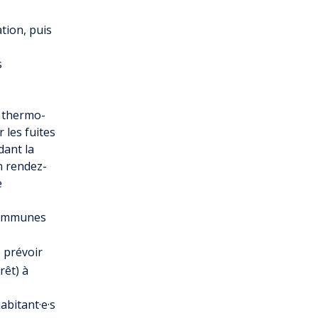
tion, puis
s
n thermo-
 les fuites
dant la
en rendez-
e
 Communes
 prévoir
rêt) à
abitant·e·s