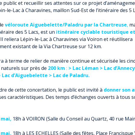
MOBILITÉ
e public et recueillir ses attentes sur ce projet d’aménageme
pin-le-Lac à Charavines, maillon Sud-Est de l’itinéraire des 5 
RECHARGER VOTRE VÉHICULE ÉLECTRIQUE
RÉSEAU D’AUTO-STOP ORGANISÉ
 de
véloroute Aiguebelette/Paladru par la Chartreuse
,
ma
VOIE VERTE EN CHARTREUSE
inéraire des 5 Lacs, est un
itinéraire cyclable touristique et
CHALLENGE MOBILITÉ
Il reliera Lépin-le-Lac à Charavines via Voiron et réutilisera
ent existant de la Via Chartreuse sur 12 km.
ALPES ISÈRE TOUR EN COEUR DE CHARTREUSE
AUTOPARTAGE ENTRE PARTICULIERS
ra à terme de relier de manière continue et sécurisée les ci
CONCERTATION ZFE MÉTROPOLE
s naturels sur près de
200 km
:
> Lac Léman > Lac d’Annecy
GRENOBLOISE
 Lac d’Aiguebelette > Lac de Paladru.
dre de cette concertation, le public est invité à
donner son av
ses caractéristiques. Des temps d’échanges ouverts à tous 
 mai,
18h à VOIRON (Salle du Conseil au Quartz, 40 rue Mai
 mai,
18h à LES ECHELLES (Salle des fêtes, Place Francisque 