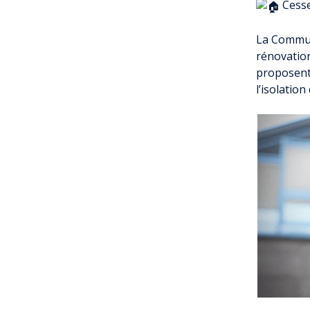
Cessez
La Commun
rénovatio
proposent
l’isolation