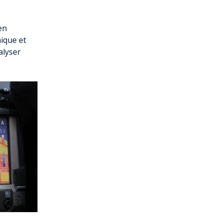
en
ique et
alyser