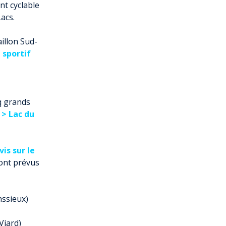
nt cyclable
Lacs.
illon Sud-
 sportif
nq grands
 > Lac du
is sur le
sont prévus
nssieux)
Viard)