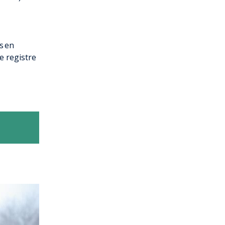
s en
e registre