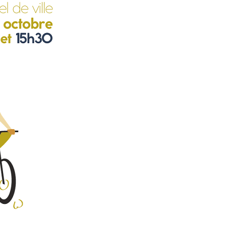
ÉPONSES
LIDARITÉS
TRETIEN
CLUSION
ÉSEAU – OUTILS
UNESSE
E
E
FA/BAFD
E
 VOIR ?
TERCOMMUNALE