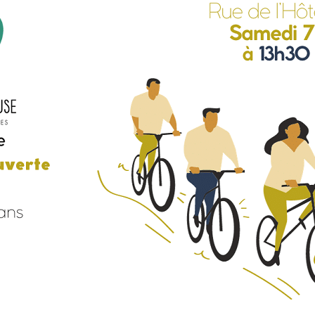
YENNE DE PRODUCTION
QUESTIONS / R
TOURISME
HANDICAP ET SO
 CŒUR DE CHARTREUSE
CONSEILS D’EN
E TOUT POUR MA RÉNOV’
ET GESTION DES SITES
RÉFÉRENTE IN
ES INFOS ÉNERGIE
ANIMATION TOURISTIQUE
INCLUSION – GROUPE R
D’ÉNERGIE EN ISÈRE
ONSEIL RÉNOVATION
ITE ENFANCE
ENFANCE – JE
PE LA CHALEUR DE VOTRE
ANCE ET SOLIDARITÉS
ENFANC
OGEMENT ?
É DE L’ACCUEIL
JEUNESS
ÉNOVATION ÉNERGÉTIQUE
ARENTALITÉ
FORMATIONS BA
CONOMIE
TOURISM
ENVIRONNEMENT – TRANSITION
OMMER LOCAL
ÉCOLOGIQUE
QUE FAIRE, QUE
E COWORKING ET LOCATION
TAXE DE SÉJOUR IN
QUELLES ÉNERGIES LOCALES ?
LES DE RÉUNION
TERRITOIRE À ÉNERGIE POSITIVE
NSEIL ÉNERGIE POUR LES
SE MOBILISER POUR LA TRANSITION
RISES EN ISÈRE
ÉNERGÉTIQUE