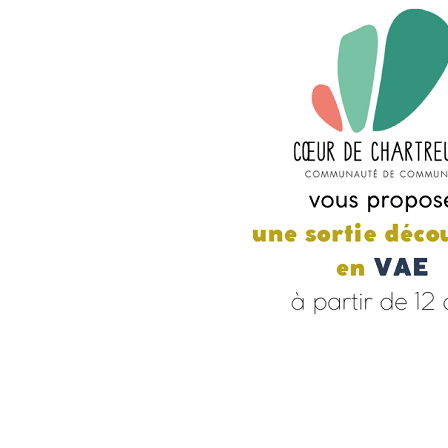
SOCIÉTÉ CITO
D’ÉNERGIE EN
SERVICE FAIR
AMÉNAGEMENT 
PERMANENC
PROMOTION ET 
ÉCONOMIES 
MATINÉE C
PET
PAR OÙ S’ÉCHAP
PETITE ENF
L
QUALIT
LETTRE INFO R
P
É
CONS
ECOWORK – ESPAC
DE SAL
PERMANENCES CO
ENTREP